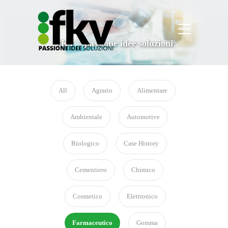
FKV – passione idee soluzioni
All
Agrario
Alimentare
Ambientale
Automotive
Biologico
Case History
Cementiero
Chimico
Cosmetico
Elettronico
Farmaceutico
Gomma