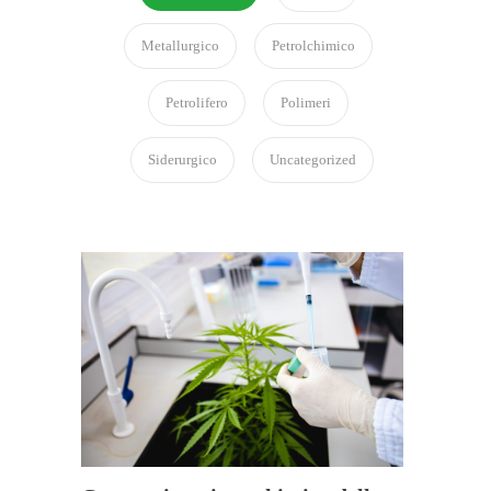
Metallurgico
Petrolchimico
Petrolifero
Polimeri
Siderurgico
Uncategorized