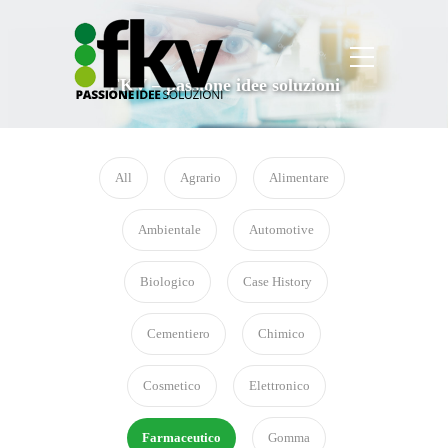
FKV – passione idee soluzioni
All
Agrario
Alimentare
Ambientale
Automotive
Biologico
Case History
Cementiero
Chimico
Cosmetico
Elettronico
Farmaceutico
Gomma