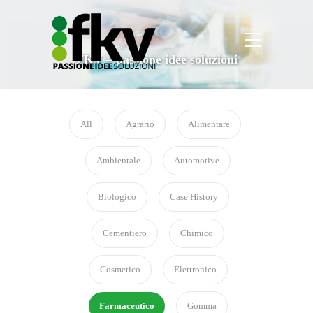
FKV – passione idee soluzioni
All
Agrario
Alimentare
Ambientale
Automotive
Biologico
Case History
Cementiero
Chimico
Cosmetico
Elettronico
Farmaceutico
Gomma