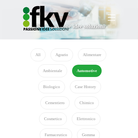
FKV – passione idee soluzioni
All
Agrario
Alimentare
Ambientale
Automotive
Biologico
Case History
Cementiero
Chimico
Cosmetico
Elettronico
Farmaceutico
Gomma