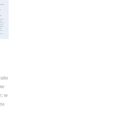
cuito
one
e; se
tra