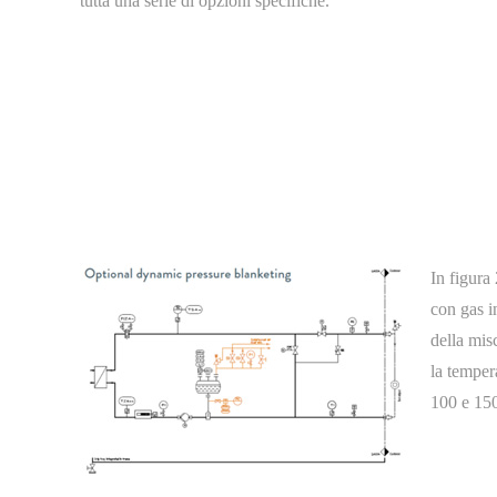
tutta una serie di opzioni specifiche.
In figura 
con gas i
della mis
la tempera
100 e 150