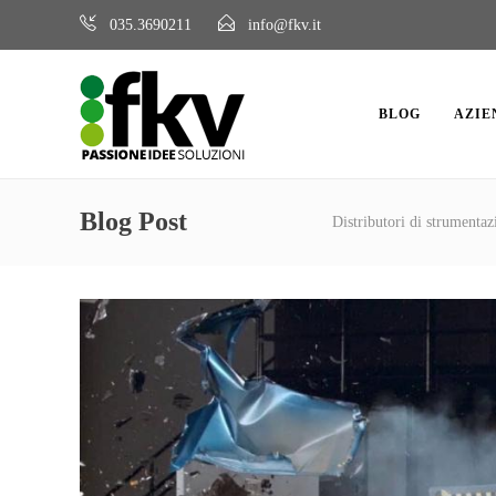
035.3690211
info@fkv.it
BLOG
AZIE
Blog Post
Distributori di strumentazi