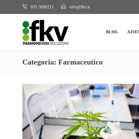
035.3690211
info@fkv.it
BLOG
AZIE
Categoria:
Farmaceutico