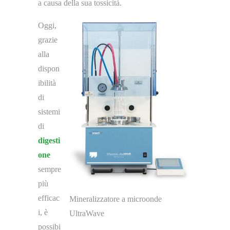
a causa della sua tossicità.
Oggi,
grazie
alla
dispon
ibilità
di
sistemi
di
digesti
one
sempre
più
efficac
Mineralizzatore a microonde
i, è
UltraWave
possibi