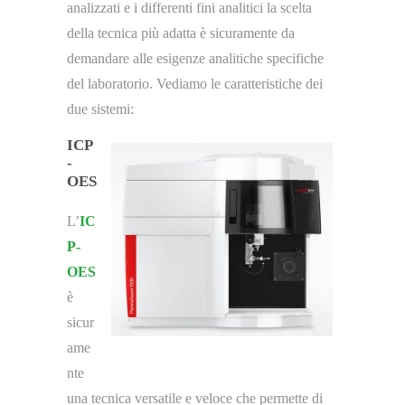
analizzati e i differenti fini analitici la scelta
della tecnica più adatta è sicuramente da
demandare alle esigenze analitiche specifiche
del laboratorio. Vediamo le caratteristiche dei
due sistemi:
ICP
-
OES
L’
IC
P-
OES
è
sicur
ame
nte
una tecnica versatile e veloce che permette di