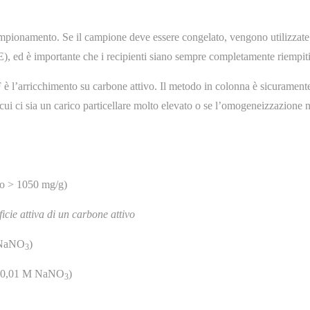
 campionamento. Se il campione deve essere congelato, vengono utilizzate
 PE), ed è importante che i recipienti siano sempre completamente riempiti
è l’arricchimento su carbone attivo. Il metodo in colonna è sicurament
n cui ci sia un carico particellare molto elevato o se l’omogeneizzazione 
io > 1050 mg/g)
ficie attiva di un carbone attivo
M NaNO
)
3
OF (0,01 M NaNO
)
3