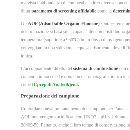
ma vista l’abbondanza di composti e la loro diversa concentr
di un
parametro di screening affidabile
come la
determi
Gli
AOF (Adsorbable Organic Fluorine)
sono estremament
determinazione si basa sulla capacità dei composti fluororgan
temperatura (superiore a 950°C) in un flusso di ossigeno per
convogliato in una soluzione acquosa adsorbente, dove il fl
ionica.
L’accoppiamento diretto del
sistema di combustione
con 
contenuti in tracce ed è noto come cromatografia ionica in 
come
ICprep di Analytikjena.
Preparazione del campione
Contrariamente al pretrattamento del campione per l’analisi
AOF non vengono acidificati con HNO3 a pH < 2 durante o
38409-59. Pertanto, anche il loro tempo di conservazione in 