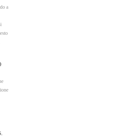
rdo a
i
esto
)
he
zione
S
,