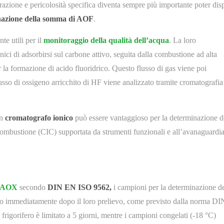
azione e pericolosità specifica diventa sempre più importante poter dis
nazione della somma di AOF
.
e utili per il
monitoraggio della qualità dell’acqua
. La loro
ici di adsorbirsi sul carbone attivo, seguita dalla combustione ad alta
 la formazione di acido fluoridrico. Questo flusso di gas viene poi
usso di ossigeno arricchito di HF viene analizzato tramite cromatografia
un
cromatografo ionico
può essere vantaggioso per la determinazione d
combustione (CIC) supportata da strumenti funzionali e all’avanaguardi
AOX
secondo
DIN EN ISO 9562,
i campioni per la determinazione de
 immediatamente dopo il loro prelievo, come previsto dalla norma DI
frigorifero è limitato a 5 giorni, mentre i campioni congelati (-18 °C)