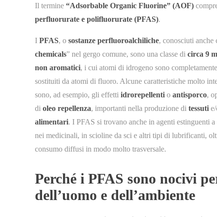
Il termine
“Adsorbable Organic Fluorine” (AOF)
compre
perfluorurate e polifluorurate (PFAS)
.
I
PFAS
, o
sostanze perfluoroalchiliche
, conosciuti anche
chemicals
” nel gergo comune, sono una classe di
circa 9 m
non aromatici
, i cui atomi di idrogeno sono completament
sostituiti da atomi di fluoro. Alcune caratteristiche molto in
sono, ad esempio, gli effetti
idrorepellenti
o
antisporco
, o
di
oleo repellenza
, importanti nella produzione di
tessuti
e
alimentari
. I PFAS si trovano anche in agenti estinguenti a 
nei medicinali, in scioline da sci e altri tipi di lubrificanti, ol
consumo diffusi in modo molto trasversale.
Perché i PFAS sono nocivi per
dell’uomo e dell’ambiente