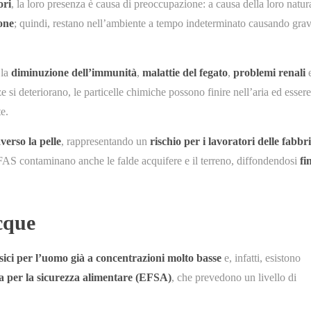
ori
, la loro presenza è causa di preoccupazione: a causa della loro natur
one
; quindi, restano nell’ambiente a tempo indeterminato causando grav
 la
diminuzione dell’immunità
,
malattie del fegato
,
problemi renali
 si deteriorano, le particelle chimiche possono finire nell’aria ed essere
e.
verso la pelle
, rappresentando un
rischio per i lavoratori delle fabbr
 PFAS contaminano anche le falde acquifere e il terreno, diffondendosi
fi
cque
sici per l’uomo già a concentrazioni molto basse
e, infatti, esistono
 per la sicurezza alimentare
(EFSA)
, che prevedono un livello di