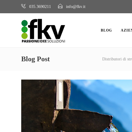
035.3690211
info@fkv.it
BLOG
AZIE
Blog Post
Distributori di st