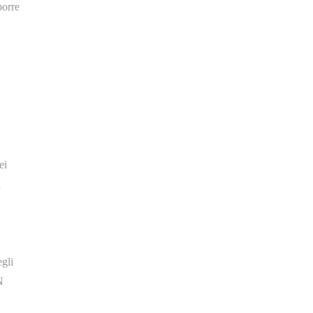
porre
ei
a
gli
N