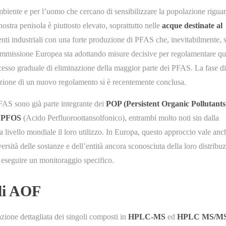
’ambiente e per l’uomo che cercano di sensibilizzare la popolazione rigua
stra penisola è piuttosto elevato, soprattutto nelle
acque destinate al
ti industriali con una forte produzione di PFAS che, inevitabilmente, s
mmissione Europea sta adottando misure decisive per regolamentare qu
cesso graduale di eliminazione della maggior parte dei PFAS. La fase di
azione di un nuovo regolamento si è recentemente conclusa.
PFAS sono già parte integrante dei
POP (Persistent Organic Pollutants
l
PFOS
(Acido Perfluoroottansolfonico), entrambi molto noti sin dalla
 livello mondiale il loro utilizzo. In Europa, questo approccio vale anc
ersità delle sostanze e dell’entità ancora sconosciuta della loro distribu
e eseguire un monitoraggio specifico.
gli AOF
zione dettagliata dei singoli composti in
HPLC-MS
ed
HPLC MS/M