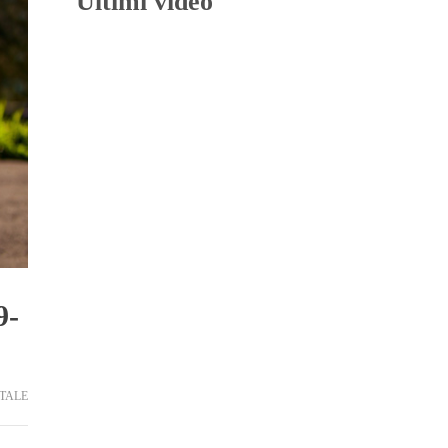
Ultimi video
9-
TALE