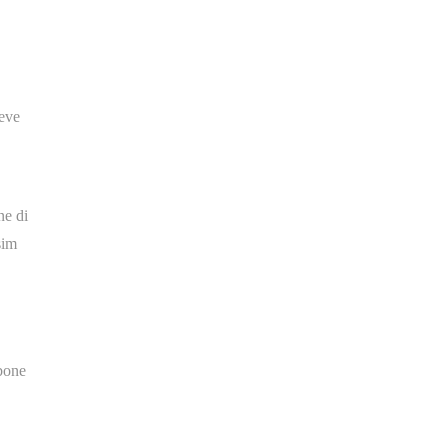
eve
ne di
sim
rbone