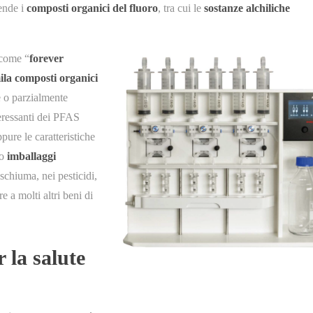
nde i
composti organici del fluoro
, tra cui le
sostanze alchiliche
 come “
forever
ila composti organici
e o parzialmente
teressanti dei PFAS
ppure le caratteristiche
/o
imballaggi
schiuma, nei pesticidi,
tre a molti altri beni di
 la salute