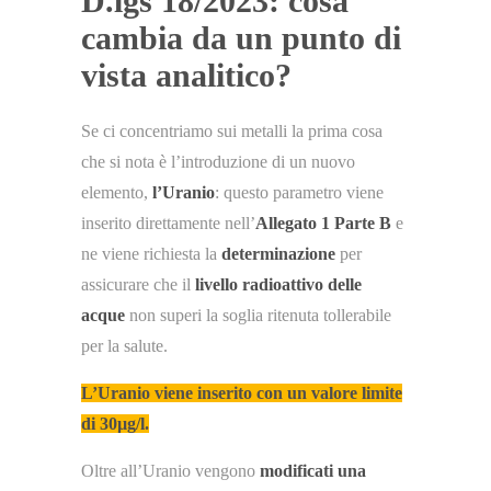
D.lgs 18/2023: cosa
cambia da un punto di
vista analitico?
Se ci concentriamo sui metalli la prima cosa
che si nota è l’introduzione di un nuovo
elemento,
l’Uranio
: questo parametro viene
inserito direttamente nell’
Allegato 1 Parte B
e
ne viene richiesta la
determinazione
per
assicurare che il
livello radioattivo delle
acque
non superi la soglia ritenuta tollerabile
per la salute.
L’Uranio viene inserito con un valore limite
di 30µg/l.
Oltre all’Uranio vengono
modificati una