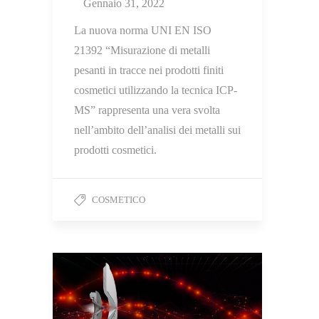
Gennaio 31, 2022
La nuova norma UNI EN ISO
21392 “Misurazione di metalli
pesanti in tracce nei prodotti finiti
cosmetici utilizzando la tecnica ICP-
MS” rappresenta una vera svolta
nell’ambito dell’analisi dei metalli sui
prodotti cosmetici.
COSMETICO