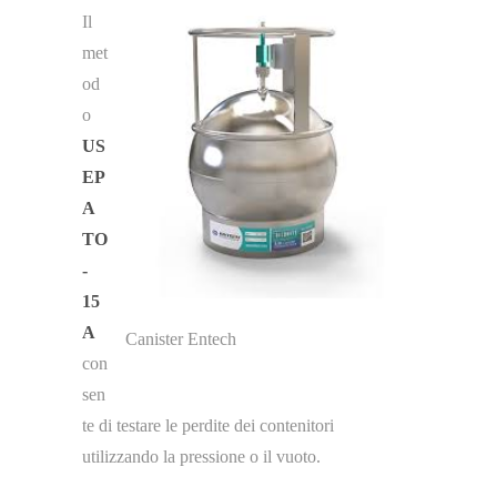
Il
met
od
o
US
EP
A
TO
-
15
A
Canister Entech
con
sen
te di testare le perdite dei contenitori
utilizzando la pressione o il vuoto.