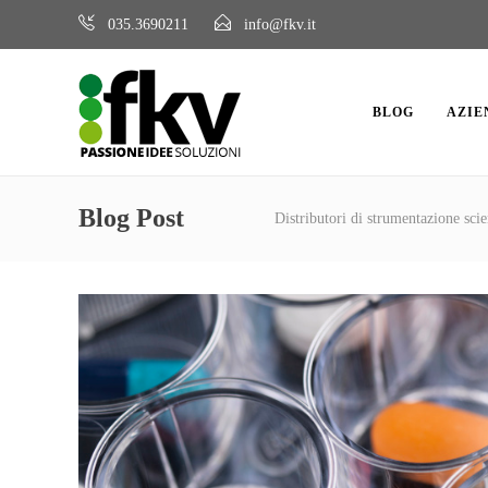
035.3690211
info@fkv.it
BLOG
AZIE
Blog Post
Distributori di strumentazione scien