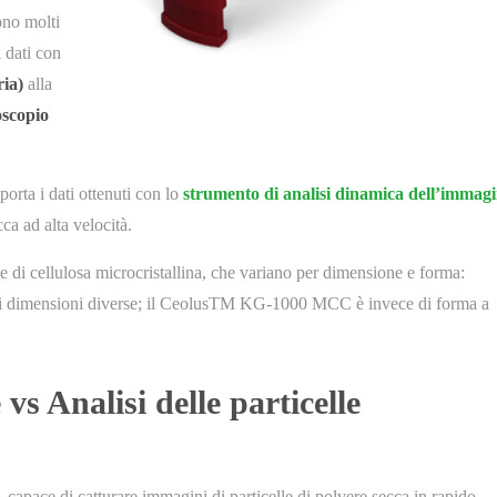
sono molti
i dati con
ria)
alla
scopio
iporta i dati ottenuti con lo
strumento di analisi dinamica dell’immag
cca ad alta velocità.
elle di cellulosa microcristallina, che variano per dimensione e forma:
i dimensioni diverse; il CeolusTM KG-1000 MCC è invece di forma a
s Analisi delle particelle
, capace di catturare immagini di particelle di polvere secca in rapido