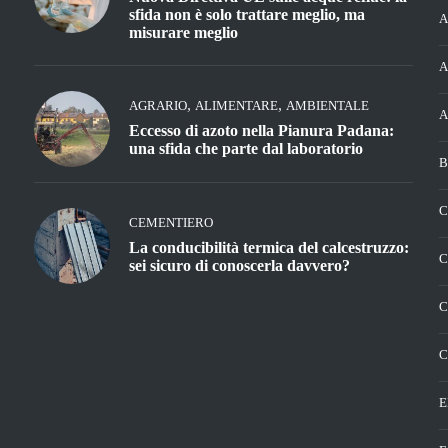
sfida non è solo trattare meglio, ma
A
misurare meglio
A
,
,
AGRARIO
ALIMENTARE
AMBIENTALE
A
Eccesso di azoto nella Pianura Padana:
una sfida che parte dal laboratorio
B
C
CEMENTIERO
La conducibilità termica del calcestruzzo:
C
sei sicuro di conoscerla davvero?
C
C
E