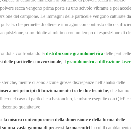
di polvere secca vengono prima poste su uno scivolo vibrante e poi accele
ispersione del campione. Le immagini delle particelle vengono catturate d
 pulsata, che permette di ottenere immagini con contrasto ottico sufficie
acquisizione, sono ridotte al minimo con un tempo di esposizione di cir
 condotta confrontando la
distribuzione granulometrica
delle particelle
si delle particelle convenzionale
, il
granulometro a diffrazione laser
e sferiche, mentre ci sono alcune grosse discrepanze nell’analisi delle
rinseca nei principi di funzionamento tra le due tecniche
, che hanno
litico nel caso di particelle a bastoncino, le misure eseguite con QicPic
riscontro quantitativo.
er la misura contemporanea della dimensione e della forma delle
ni
su una vasta gamma di processi farmaceutici
in cui il cambiamento