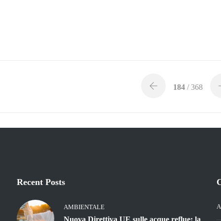
184
/ 368
Recent Posts
C
A
AMBIENTALE
Nuova Direttiva UE sulle acque reflue: la