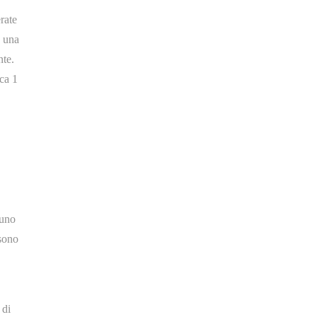
rate
a una
nte.
ca 1
 uno
 sono
 di