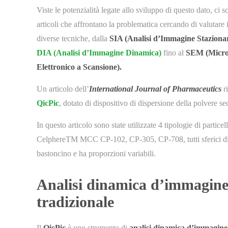
Viste le potenzialità legate allo sviluppo di questo dato, ci 
articoli che affrontano la problematica cercando di valutare 
diverse tecniche, dalla
SIA (Analisi d’Immagine Staziona
DIA (Analisi d’Immagine Dinamica)
fino al
SEM (Micro
Elettronico a Scansione).
Un articolo dell’
International Journal of Pharmaceutics
r
QicPic
, dotato di dispositivo di dispersione della polvere se
In questo articolo sono state utilizzate 4 tipologie di partic
CelphereTM MCC CP-102, CP-305, CP-708, tutti sferici d
bastoncino e ha proporzioni variabili.
Analisi dinamica d’immagine v
tradizionale
Il
QicPic
è uno strumento di
analisi dinamica d’immagine