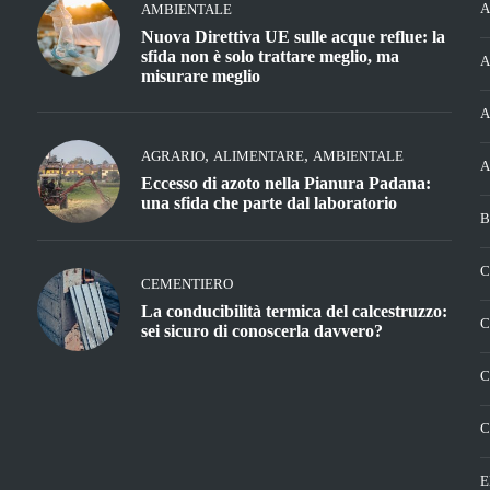
A
AMBIENTALE
Nuova Direttiva UE sulle acque reflue: la
sfida non è solo trattare meglio, ma
A
misurare meglio
A
,
,
AGRARIO
ALIMENTARE
AMBIENTALE
A
Eccesso di azoto nella Pianura Padana:
una sfida che parte dal laboratorio
B
C
CEMENTIERO
La conducibilità termica del calcestruzzo:
C
sei sicuro di conoscerla davvero?
C
C
E