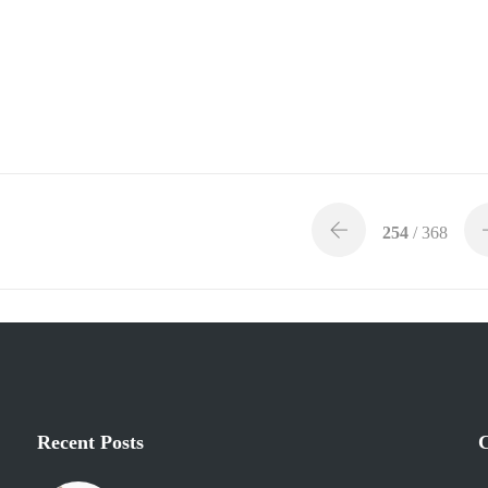
254
/ 368
Recent Posts
C