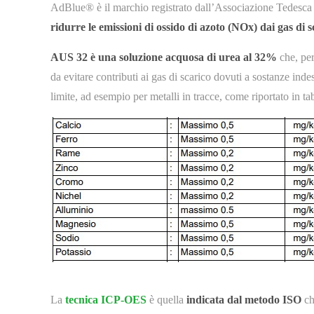
AdBlue® è il marchio registrato dall’Associazione Tedesca
ridurre le emissioni di ossido di azoto (NOx) dai gas di sc
AUS 32 è una soluzione acquosa di urea al 32%
che, per
da evitare contributi ai gas di scarico dovuti a sostanze ind
limite, ad esempio per metalli in tracce, come riportato in tab
La
tecnica ICP-OES
è quella
indicata dal metodo ISO
ch