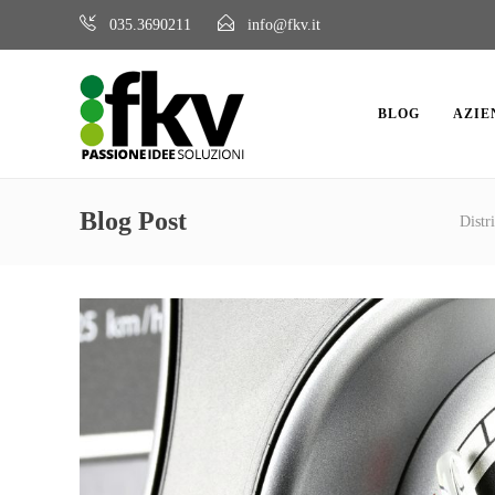
035.3690211
info@fkv.it
BLOG
AZIE
Blog Post
Distr