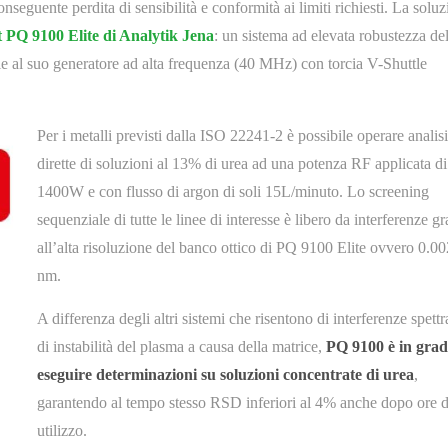
seguente perdita di sensibilità e conformità ai limiti richiesti. La solu
 PQ 9100 Elite di Analytik Jena
: un sistema ad elevata robustezza de
e al suo generatore ad alta frequenza (40 MHz) con torcia V-Shuttle
Per i metalli previsti dalla ISO 22241-2 è possibile operare analisi
dirette di soluzioni al 13% di urea ad una potenza RF applicata di
1400W e con flusso di argon di soli 15L/minuto. Lo screening
sequenziale di tutte le linee di interesse è libero da interferenze gr
all’alta risoluzione del banco ottico di PQ 9100 Elite ovvero 0.00
nm.
A differenza degli altri sistemi che risentono di interferenze spettra
di instabilità del plasma a causa della matrice,
PQ 9100 è in grad
eseguire determinazioni su soluzioni concentrate di urea
,
garantendo al tempo stesso RSD inferiori al 4% anche dopo ore d
utilizzo.