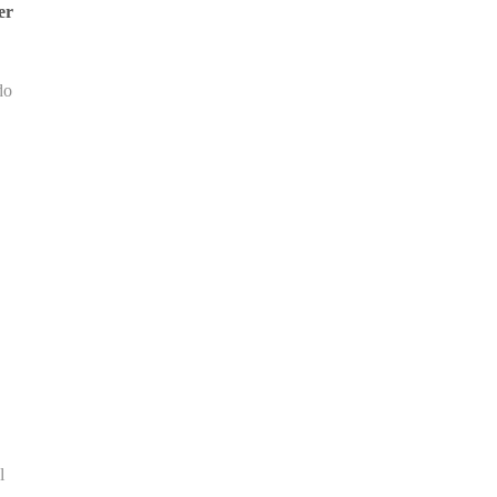
er
do
l