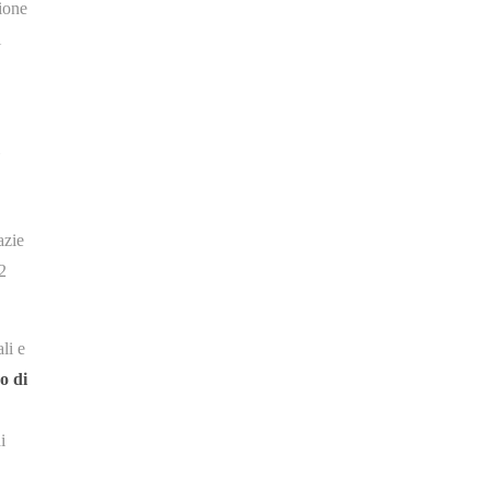
zione
l
azie
2
li e
o di
i