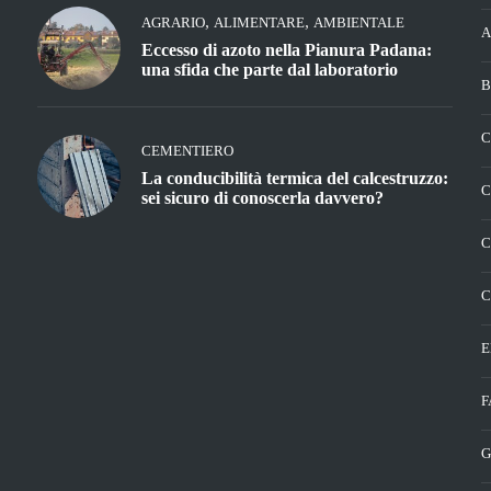
,
,
AGRARIO
ALIMENTARE
AMBIENTALE
A
Eccesso di azoto nella Pianura Padana:
una sfida che parte dal laboratorio
B
C
CEMENTIERO
La conducibilità termica del calcestruzzo:
C
sei sicuro di conoscerla davvero?
C
C
E
F