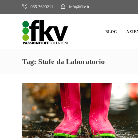
035.3690211
info@fkv.it
BLOG
AZIE
Tag:
Stufe da Laboratorio