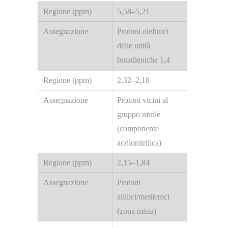
5,58–5,21
Protoni olefinici
delle unità
butadieniche 1,4
2,32–2,10
Protoni vicini al
gruppo nitrile
(componente
acrilonitrilica)
2,15–1,84
Protoni
allilici/metilenici
(zona mista)