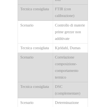
FTIR (con
calibrazione)
Controllo di materie
prime grezze non
additivate
Kjeldahl, Dumas
Correlazione
composizione-
comportamento
termico
DSC
(complementare)
Determinazione