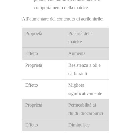
comportamento della matrice.
All’aumentare del contenuto di acrilonitrile:
Polarità della
matrice
Aumenta
Resistenza a oli e
carburanti
Migliora
significativamente
Permeabilità ai
fluidi idrocarburici
Diminuisce