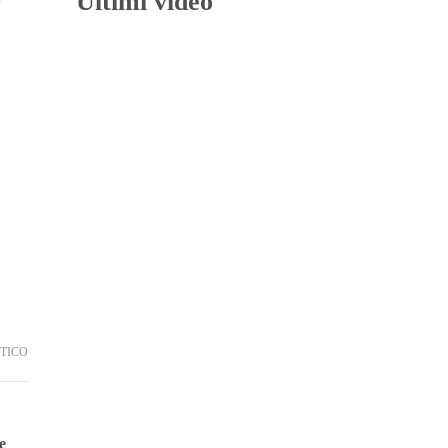
Ultimi video
TICO
e