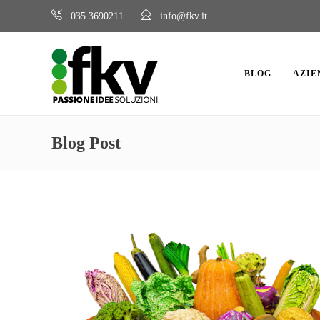
035.3690211
info@fkv.it
BLOG
AZIE
Blog Post