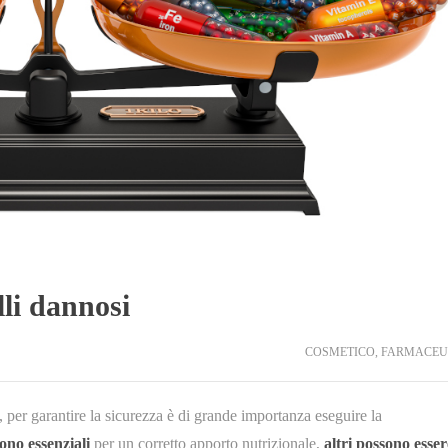
lli dannosi
COSMETICO
,
FARMACEU
 per garantire la sicurezza è di grande importanza eseguire la
sono essenziali
per un corretto apporto nutrizionale,
altri possono esser