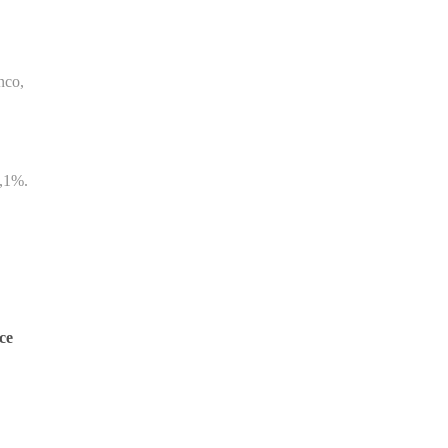
nco,
0,1%.
ce