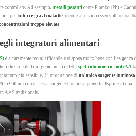
te controllate. Ad esempio,
metalli pesanti
come Piombo (Pb) e Cadm
 noti per
indurre gravi malattie
, mentre altri sono essenziali in quantit
 concentrazioni troppo elevate
.
gli integratori alimentari
S)
è sicuramente molto affidabile e si sposa molto bene con l’esigenza d
’introduzione della sorgente unica e dello
spettrofotometro contrAA
l
oprattutto più sensibile. L’introduzione di
un’unica sorgente luminosa
 190 a 900 nm con la stessa sorgente luminosa, potendo disporre di una
 un AAS tradizionale.