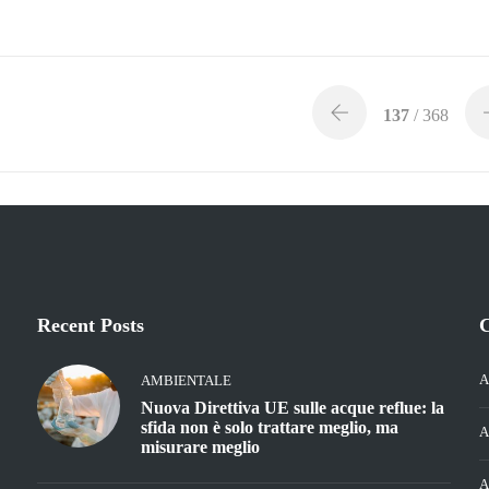
137
/ 368
Recent Posts
C
A
AMBIENTALE
Nuova Direttiva UE sulle acque reflue: la
sfida non è solo trattare meglio, ma
A
misurare meglio
A