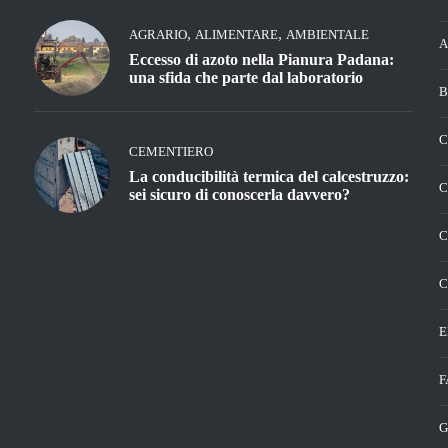
,
,
AGRARIO
ALIMENTARE
AMBIENTALE
A
Eccesso di azoto nella Pianura Padana:
una sfida che parte dal laboratorio
B
C
CEMENTIERO
La conducibilità termica del calcestruzzo:
C
sei sicuro di conoscerla davvero?
C
C
E
F