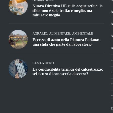
Nuova Direttiva UE sulle acque reflue: la
sfida non è solo trattare meglio, ma
A
misurare meglio
A
,
,
AGRARIO
ALIMENTARE
AMBIENTALE
A
Eccesso di azoto nella Pianura Padana:
una sfida che parte dal laboratorio
B
C
CEMENTIERO
La conducibilità termica del calcestruzzo:
C
sei sicuro di conoscerla davvero?
C
C
E