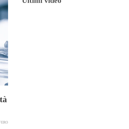
Ultimi video
tà
FERO