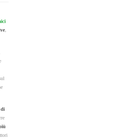
ici
ive
,
i
e
sul
he
 di
rre
più
tori