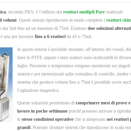
tica
, secondo FKV, è l’utilizzo dei
reattori multipli Parr
realizzati
li volumi
. Questi sistemi riproducono in modo completo i
reattori chim
nno dai 5ml fino ad un massimo di 75ml. Esistono
due soluzioni alternat
e una per lavorare
fino a 6 reattori
da 45 o 75ml.
In questi sistemi è possibile montare, all’interno dei vessel, de
liner in PTFE oppure i mini reattori sono realizzabili in divers
leghe. Pressione e temperatura vengono monitorati sui singoli
sistemi e poi memorizzati sulla centralina di controllo, inoltre 
sistema che gestisce volumi fino a 75ml è possibile avere anc
l’agitazione magnetica.
Queste soluzioni permettono di
comprimere mesi di prove e
lavoro in poche settimane
poiché possono arrivare a riprodu
le
stesse condizioni operative
che si adoperano
nei reattori 
grandi
. Potendo sfruttare sistemi che riproducono in scala reat