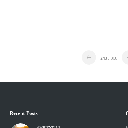
243
/ 368
Recent Posts
C
A
AMBIENTALE