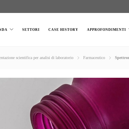
NDA
SETTORI
CASE HISTORY
APPROFONDIMENTI
entazione scientifica per analisi di laboratorio
Farmaceutico
Spettro