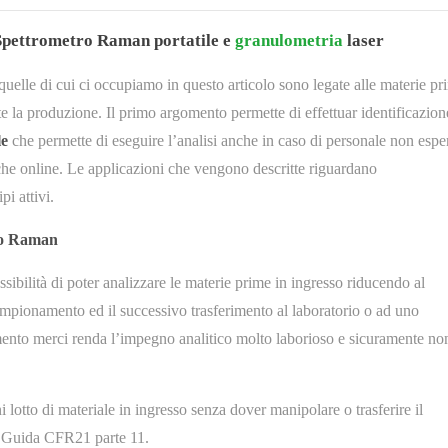
 Spettrometro Raman portatile e
granulometria
laser
quelle di cui ci occupiamo in questo articolo sono legate alle materie pr
te la produzione. Il primo argomento permette di effettuar identificazion
le
che permette di eseguire l’analisi anche in caso di personale non espe
he online. Le applicazioni che vengono descritte riguardano
pi attivi.
tro Raman
ssibilità di poter analizzare le materie prime in ingresso riducendo al
mpionamento ed il successivo trasferimento al laboratorio o ad uno
mento merci renda l’impegno analitico molto laborioso e sicuramente no
.
 lotto di materiale in ingresso senza dover manipolare o trasferire il
a Guida CFR21 parte 11.