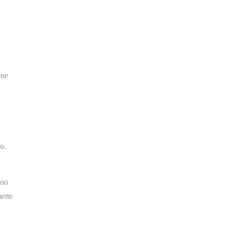
one
o.
aso
ette