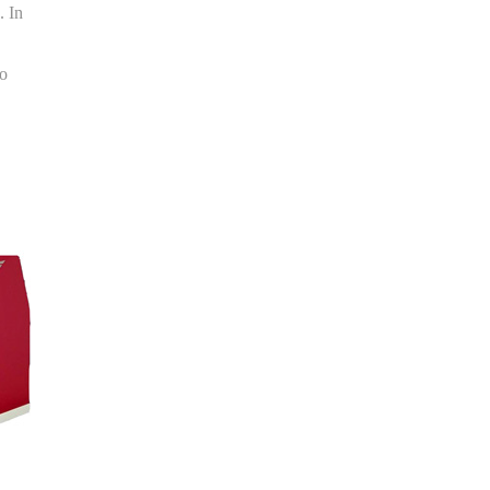
. In
no