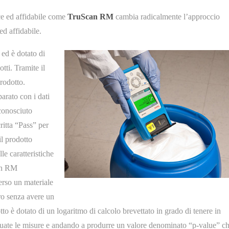
ice ed affidabile come
TruScan RM
cambia radicalmente l’approccio
ed affidabile.
ed è dotato di
tti. Tramite il
prodotto.
arato con i dati
iconosciuto
ritta “Pass” per
il prodotto
le caratteristiche
can RM
erso un materiale
tro senza avere un
tto è dotato di un logaritmo di calcolo brevettato in grado di tenere in
ttuate le misure e andando a produrre un valore denominato “p-value” c