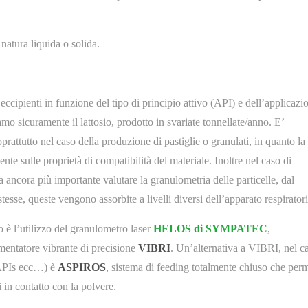
natura liquida o solida.
 eccipienti in funzione del tipo di principio attivo (API) e dell’applicazi
amo sicuramente il lattosio, prodotto in svariate tonnellate/anno. E’
prattutto nel caso della produzione di pastiglie o granulati, in quanto la
te sulle proprietà di compatibilità del materiale. Inoltre nel caso di
ta ancora più importante valutare la granulometria delle particelle, dal
esse, queste vengono assorbite a livelli diversi dell’apparato respiratori
 è l’utilizzo del granulometro laser
HELOS di SYMPATEC
,
imentatore vibrante di precisione
VIBRI
. Un’alternativa a VIBRI, nel c
, APIs ecc…) è
ASPIROS
, sistema di feeding totalmente chiuso che perm
 in contatto con la polvere.