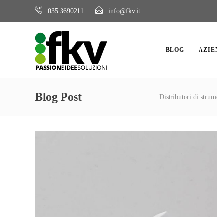
035.3690211
info@fkv.it
BLOG
AZIE
Blog Post
Distributori di strum