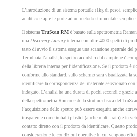
L’introduzione di un sistema portatile (1kg di peso), sempl
analitico e apre le porte ad un metodo strumentale semplice 
Il sistema
TruScan RM
è basato sulla spettrometria Raman 
una
Discovery Library
interna con oltre 4000 spettri di prodo
tasto di avvio il sistema esegue una scansione spettrale del 
Terminata l’analisi, lo spettro acquisito dal campione è comp
della libreria interna per l’identificazione. Se il prodotto è r
conforme allo standard, sullo schermo sarà visualizzata la sc
identificare la corrispondenza del materiale selezionato con 
indagato. L’analisi ha una durata di pochi secondi e grazie al
della spettrometria Raman e della struttura fisica del TruS
l’acquisizione dello spettro può essere eseguita anche attrav
trasparente come imballi plastici (anche multistrato) e in ve
contatto diretto con il prodotto da identificare. Questo prodo
considerazione le condizioni operative in cui vengono effe