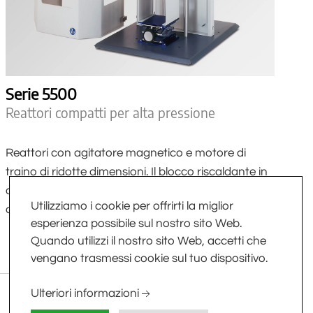
Serie 5500
Reattori compatti per alta pressione
Reattori con agitatore magnetico e motore di
traino di ridotte dimensioni. Il blocco riscaldante in
alluminio funge anche da base fissa del reattore
Utilizziamo i cookie per offrirti la miglior
cosi da avere un minimo ingombro sul banco.
esperienza possibile sul nostro sito Web.
SCOPRI DI PIÙ
Quando utilizzi il nostro sito Web, accetti che
vengano trasmessi cookie sul tuo dispositivo.
Ulteriori informazioni