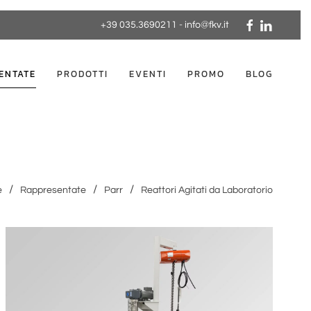
+39 035.3690211
-
info@fkv.it
ENTATE
PRODOTTI
EVENTI
PROMO
BLOG
e
Rappresentate
Parr
Reattori Agitati da Laboratorio