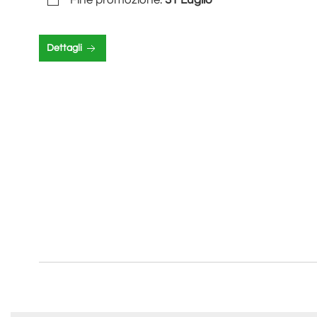
Fine promozione:
31 Luglio
Dettagli