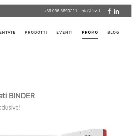
+39 035.3690211
-
info@fkv.it
ENTATE
PRODOTTI
EVENTI
PROMO
BLOG
rati BINDER
sclusive!