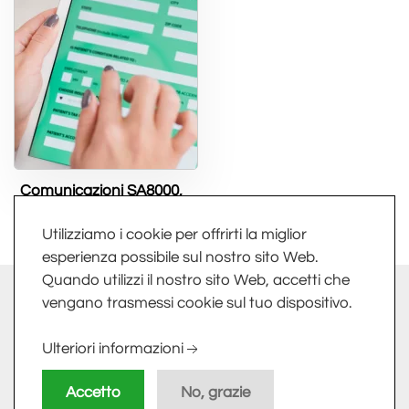
Comunicazioni SA8000,
Sistemi ISO e PdrR125
Utilizziamo i cookie per offrirti la miglior
esperienza possibile sul nostro sito Web.
Quando utilizzi il nostro sito Web, accetti che
info@fkv.it
-
Extranet
vengano trasmessi cookie sul tuo dispositivo.
FKV SRL - LARGO DELLE INDUSTRIE, 10 - 24020 TORRE
Ulteriori informazioni
BOLDONE (BG) - PI/CF 01758800161
Accetto
No, grazie
Privacy Policy
-
Cookie Policy
-
Sitemap