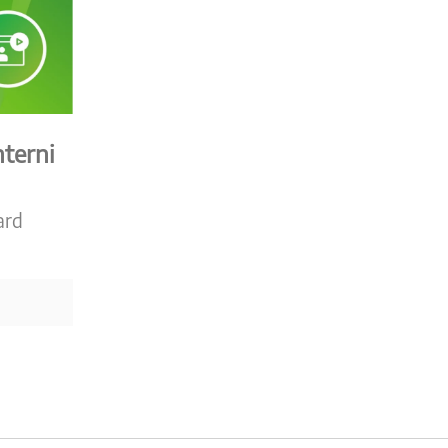
terni
ard