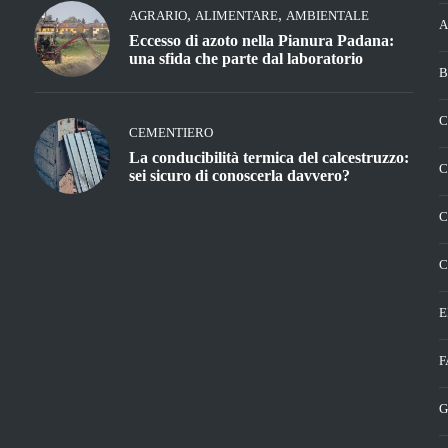
,
,
AGRARIO
ALIMENTARE
AMBIENTALE
A
Eccesso di azoto nella Pianura Padana:
una sfida che parte dal laboratorio
B
C
CEMENTIERO
La conducibilità termica del calcestruzzo:
C
sei sicuro di conoscerla davvero?
C
C
E
F