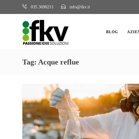
035.3690211
info@fkv.it
BLOG
AZIE
Tag:
Acque reflue