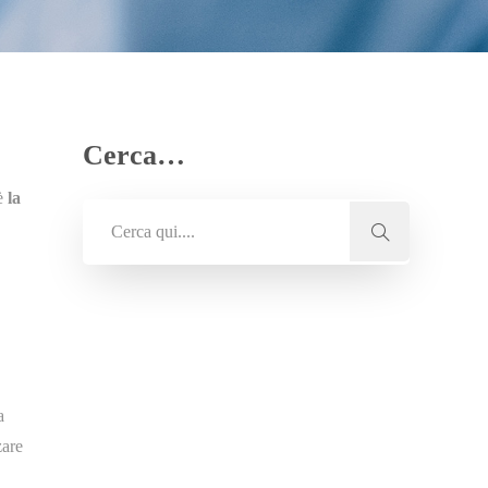
Cerca…
 è
la
a
zare