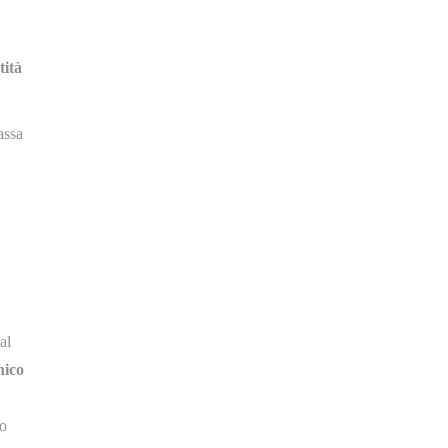
tità
assa
al
nico
to