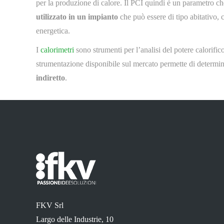
per la produzione di calore. Il PCI quindi è un parametro c
utilizzato in un impianto
che può essere di tipo abitativo, 
energetica.
I
calorimetri
sono strumenti per l’analisi del potere calorific
strumentazione disponibile sul mercato permette di determin
indiretto
.
FKV Srl
Largo delle Industrie, 10