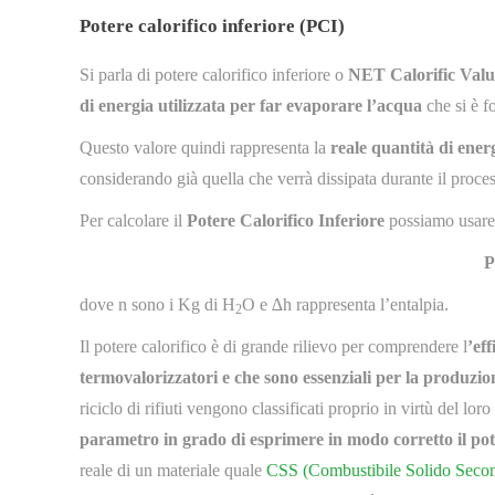
Potere calorifico inferiore (PCI)
Si parla di potere calorifico inferiore o
NET Calorific Valu
di energia utilizzata per far evaporare l’acqua
che si è f
Questo valore quindi rappresenta la
reale quantità di ener
considerando già quella che verrà dissipata durante il proce
Per calcolare il
Potere Calorifico Inferiore
possiamo usare 
P
dove n sono i Kg di H
O e ∆h rappresenta l’entalpia.
2
Il potere calorifico è di grande rilievo per comprendere l
’eff
termovalorizzatori e che sono essenziali per la produzio
riciclo di rifiuti vengono classificati proprio in virtù del lo
parametro in grado di esprimere in modo corretto il pot
reale di un materiale quale
CSS (Combustibile Solido Secon