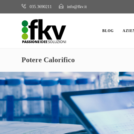
035.3690211
info@fkv.it
BLOG
AZIE
Potere Calorifico