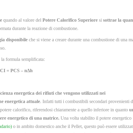
e
quando al valore del
Potere Calorifico Superiore
si
sottrae la quan
ormata durante la reazione di combustione.
gia disponibile
che si viene a creare durante una combustione di una m
sso.
la formula semplificata:
CI = PCS – n∆h
icienza energetica dei rifiuti che vengono utilizzati nei
ne energetica attuale
. Infatti tutti i combustibili secondari provenienti d
ro potere calorifico, riferendosi chiaramente a quello inferiore in quanto
u
ere energetico di una matrice.
Una volta stabilito il potere energetico
dario)
o in ambito domestico anche il Pellet, questo può essere utilizza