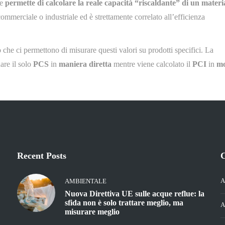
he
permette di calcolare la reale capacità “riscaldante” di un materi
commerciale o industriale ed è strettamente correlato all’efficienza
o che ci permettono di misurare questi valori su prodotti specifici. La
are il solo
PCS
in
maniera diretta
mentre viene calcolato il
PCI
in
m
Recent Posts
C
A
AMBIENTALE
Nuova Direttiva UE sulle acque reflue: la
sfida non è solo trattare meglio, ma
A
misurare meglio