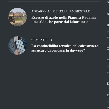
A
,
,
AGRARIO
ALIMENTARE
AMBIENTALE
A
Eccesso di azoto nella Pianura Padana:
una sfida che parte dal laboratorio
B
C
CEMENTIERO
La conducibilità termica del calcestruzzo:
C
sei sicuro di conoscerla davvero?
C
C
E
F