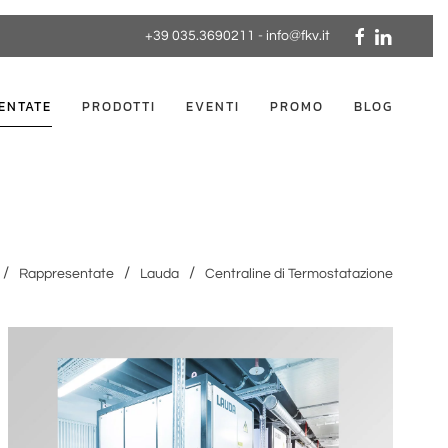
+39 035.3690211
-
info@fkv.it
ENTATE
PRODOTTI
EVENTI
PROMO
BLOG
Rappresentate
Lauda
Centraline di Termostatazione