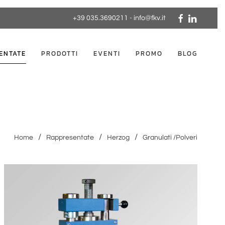
+39 035.3690211
-
info@fkv.it
ENTATE
PRODOTTI
EVENTI
PROMO
BLOG
Home
Rappresentate
Herzog
Granulati /Polveri