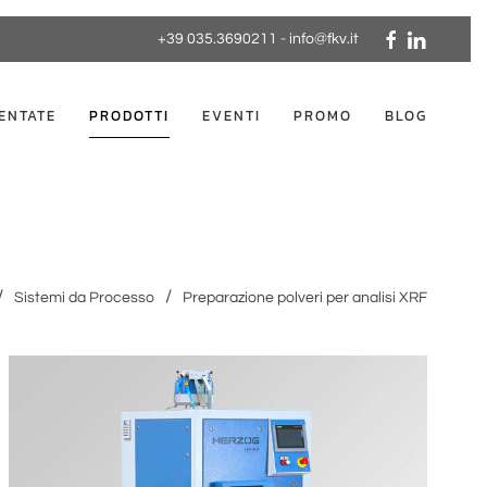
+39 035.3690211
-
info@fkv.it
ENTATE
PRODOTTI
EVENTI
PROMO
BLOG
Sistemi da Processo
Preparazione polveri per analisi XRF