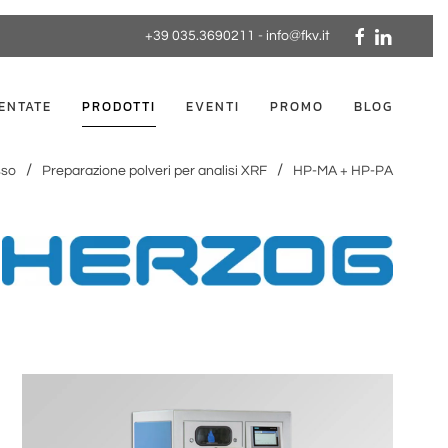
+39 035.3690211
-
info@fkv.it
ENTATE
PRODOTTI
EVENTI
PROMO
BLOG
sso
Preparazione polveri per analisi XRF
HP-MA + HP-PA