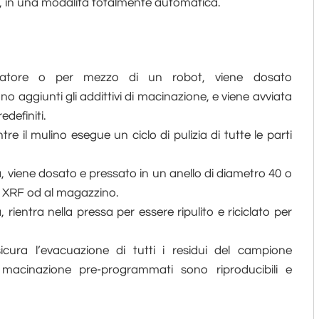
F, in una modalità totalmente automatica.
eratore o per mezzo di un robot, viene dosato
 aggiunti gli addittivi di macinazione, e viene avviata
definiti.
e il mulino esegue un ciclo di pulizia di tutte le parti
, viene dosato e pressato in un anello di diametro 40 o
o XRF od al magazzino.
, rientra nella pressa per essere ripulito e riciclato per
icura l’evacuazione di tutti i residui del campione
i macinazione pre-programmati sono riproducibili e