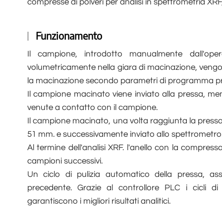
compresse di polveri per analisi in spettrometria XR
Funzionamento
Il campione, introdotto manualmente dall'op
volumetricamente nella giara di macinazione, vengono
la macinazione secondo parametri di programma pre
Il campione macinato viene inviato alla pressa, mentr
venute a contatto con il campione.
Il campione macinato, una volta raggiunta la pressa
51 mm. e successivamente inviato allo spettrometr
Al termine dell'analisi XRF. l'anello con la compressa
campioni successivi.
Un ciclo di pulizia automatico della pressa, ass
precedente. Grazie al controllore PLC i cicli d
garantiscono i migliori risultati analitici.