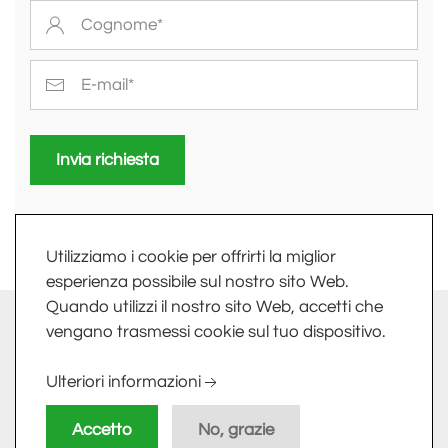
Invia richiesta
Utilizziamo i cookie per offrirti la miglior
esperienza possibile sul nostro sito Web.
Quando utilizzi il nostro sito Web, accetti che
info@fkv.it
-
Extranet
vengano trasmessi cookie sul tuo dispositivo.
FKV SRL - LARGO DELLE INDUSTRIE, 10 - 24020 TORRE
Ulteriori informazioni
BOLDONE (BG) - PI/CF 01758800161
Accetto
No, grazie
Privacy Policy
-
Cookie Policy
-
Sitemap