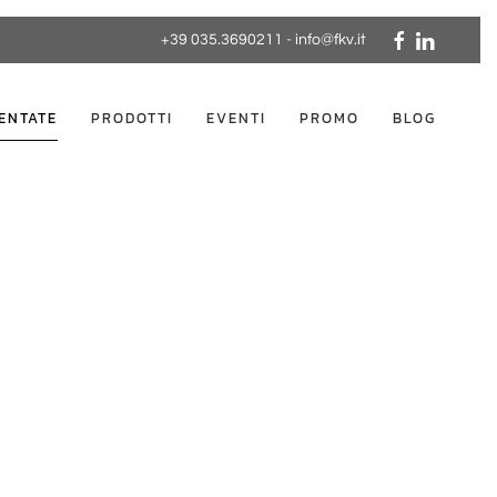
+39 035.3690211
-
info@fkv.it
ENTATE
PRODOTTI
EVENTI
PROMO
BLOG