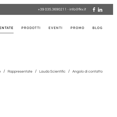
+39 035.3690211
-
info@fkv.it
ENTATE
PRODOTTI
EVENTI
PROMO
BLOG
e
Rappresentate
Lauda Scientific
Angolo di contatto