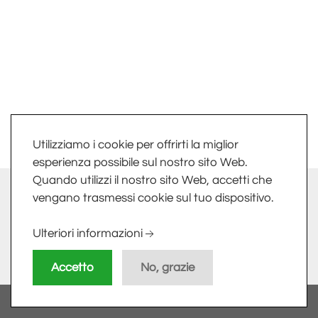
Utilizziamo i cookie per offrirti la miglior
esperienza possibile sul nostro sito Web.
Quando utilizzi il nostro sito Web, accetti che
info@fkv.it
-
Extranet
vengano trasmessi cookie sul tuo dispositivo.
FKV SRL - LARGO DELLE INDUSTRIE, 10 - 24020 TORRE
Ulteriori informazioni
BOLDONE (BG) - PI/CF 01758800161
Accetto
No, grazie
Privacy Policy
-
Cookie Policy
-
Sitemap