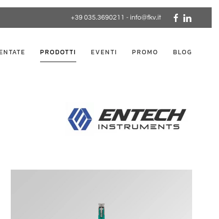
+39 035.3690211
-
info@fkv.it
ENTATE
PRODOTTI
EVENTI
PROMO
BLOG