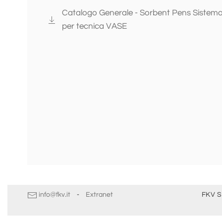
Catalogo Generale - Sorbent Pens Siste
per tecnica VASE
info@fkv.it
-
Extranet
FKV S