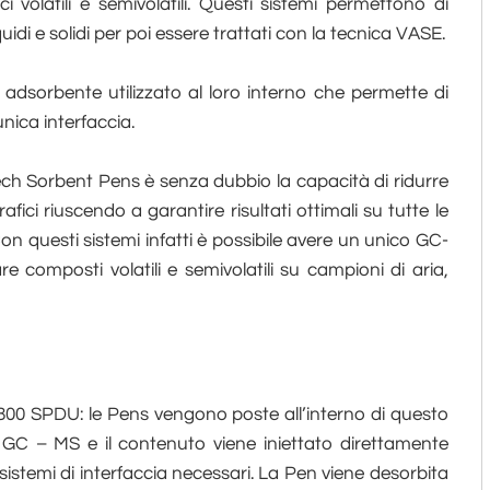
 volatili e semivolatili. Questi sistemi permettono di
idi e solidi per poi essere trattati con la tecnica VASE.
 adsorbente utilizzato al loro interno che permette di
ica interfaccia.
ch Sorbent Pens è senza dubbio la capacità di ridurre
ici riuscendo a garantire risultati ottimali su tutte le
n questi sistemi infatti è possibile avere un unico GC-
composti volatili e semivolatili su campioni di aria,
 5800 SPDU: le Pens vengono poste all’interno di questo
l GC – MS e il contenuto viene iniettato direttamente
i sistemi di interfaccia necessari. La Pen viene desorbita