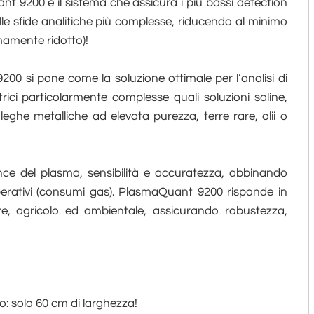
 9200 è il sistema che assicura i più bassi detection
nelle sfide analitiche più complesse, riducendo al minimo
mamente ridotto)!
0 si pone come la soluzione ottimale per l’analisi di
atrici particolarmente complesse quali soluzioni saline,
 leghe metalliche ad elevata purezza, terre rare, olii o
ce del plasma, sensibilità e accuratezza, abbinando
 operativi (consumi gas). PlasmaQuant 9200 risponde in
re, agricolo ed ambientale, assicurando robustezza,
: solo 60 cm di larghezza!