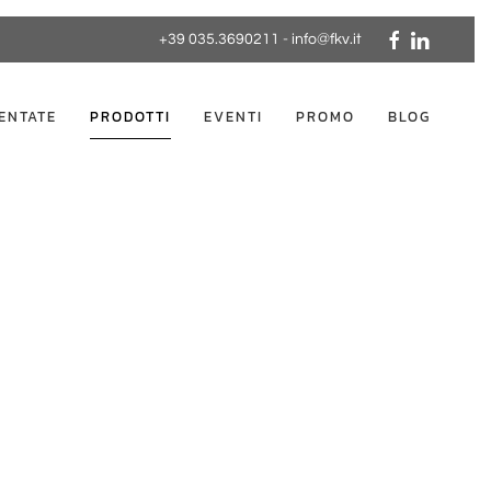
+39 035.3690211
-
info@fkv.it
ENTATE
PRODOTTI
EVENTI
PROMO
BLOG